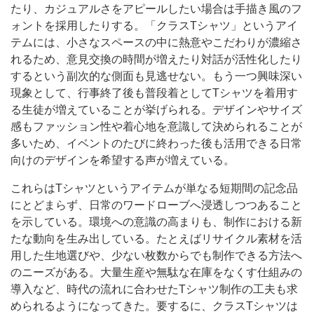
たり、カジュアルさをアピールしたい場合は手描き風のフ
ォントを採用したりする。「クラスTシャツ」というアイ
テムには、小さなスペースの中に熱意やこだわりが濃縮さ
れるため、意見交換の時間が増えたり対話が活性化したり
するという副次的な側面も見逃せない。もう一つ興味深い
現象として、行事終了後も普段着としてTシャツを着用す
る生徒が増えていることが挙げられる。デザインやサイズ
感もファッション性や着心地を意識して決められることが
多いため、イベントのたびに終わった後も活用できる日常
向けのデザインを希望する声が増えている。
これらはTシャツというアイテムが単なる短期間の記念品
にとどまらず、日常のワードローブへ浸透しつつあること
を示している。環境への意識の高まりも、制作における新
たな動向を生み出している。たとえばリサイクル素材を活
用した生地選びや、少ない枚数からでも制作できる方法へ
のニーズがある。大量生産や無駄な在庫をなくす仕組みの
導入など、時代の流れに合わせたTシャツ制作の工夫も求
められるようになってきた。要するに、クラスTシャツは