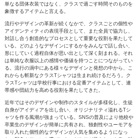
単なる団体衣装ではなく、クラスで過ごす時間そのものを
象徴するアイテムと言える。
流行やデザインの革新が続くなかで、クラスごとの個性や
アイデンティティの表現手段として、また全員で協力し、
対話し合う創造的なプロセスとして重要な役割を果たして
いる。どのようなデザインにするかをみんなで話し合い、
形にしていく過程自体が思い出として深く刻まれる。それ
は単純な衣服以上の感情や価値を持つことにつながってい
る。流行の渦中にある様々なデザインと発想の中から、こ
れからも斬新なクラスTシャツは生まれ続けるだろう。ク
ラスTシャツは学校行事における定番アイテムとして、連
帯感や団結力を高める役割を果たしてきた。
近年ではそのデザインや制作のスタイルが多様化し、生徒
自身がアイディアを出し合い、オリジナリティ溢れるTシ
ャツを作る風潮が強まっている。SNSの普及により他校や
卒業生のデザインが簡単に共有され、独創性やユーモアを
取り入れた個性的なデザインが人気を集めるようになっ