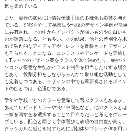
気を集めている。
また、流行の変化には情報伝達手段の多様化も影響を与え
ている。SNSを介して卒業生や他校のデザイン事例が簡単
に共有され、その中からインパクトが強いものや面白いも
のが話題になることも多い。その結果、他との差別化を求
めて独創的なアイディアやトレンドを反映させたデザイン
も作られることになる。コンテストやアンケートを実施し
てTシャツのデザイン案をクラス全体で決めたり、絵やパ
ソコンが得意な生徒がイラスト制作を担当したりする場合
もあり、役割分担をしながらみんなで取り組む活動として
も定着しつつある。デザインの中でも重要視されるポイン
トのひとつは、色選びである。
学年や学校ごとのカラーを意識して選ぶクラスもあるが、
あえてビビッドカラーや淡い中間色など、他のクラスとは
一線を画す色を選択することで目立ちたいと考えるグルー
プもいる。配色と同じく字体選びも表現の自由度が高く、
クラシカルな感じを出すために明朝体やゴシック体を用い