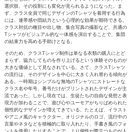
選択肢、その役割にも変化が見られるようになった。ま
ず、クラス全員で同じデザインのTシャツを着用する行為
には、連帯感や団結力という心理的な効果が期待できる。
クラス対抗の種目や出し物、集合写真の撮影など、共通の
Tシャツがビジュアル的な一体感を演出することで、集団
の結束力を高める手助けとなる。
そのため、クラスTシャツ制作は単なる衣類の購入にとど
まらず、協力してものを作り上げるという体験そのものが
大きな価値として見なされている。さて、クラスTシャツ
の流行は、そのデザインを中心に大きく入れ替わる傾向が
ある。一時期はシンプルな無地のTシャツにストレートな
クラス名や年号、番号だけがプリントされたデザインが主
流であった。しかし現在では、生徒たちの自由な発想と表
現力が加わることで、遊び心やユーモアがちりばめられた
個性的なデザインが増えてきている。たとえば、イラスト
やアニメ風のキャラクター、オリジナルのロゴ、流行中の
言葉やネタなどを積極的に取り入れたり、手書き風のフォ
ントを使用したりすることで、より個性が際立つものが人