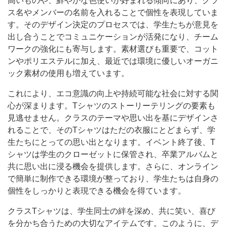
高いものや、鮮やかな色使いが好まれる傾向にあり、クラ
ス名やメンバーの名前を入れることで個性を表現していま
す。そのデザイン決定のプロセスでは、学生たちが意見を
出し合うことでコミュニケーションが活発になり、チーム
ワークの強化にも寄与します。素材選びも重要で、コット
ンやポリエステルに加え、最近では環境に優しいオーガニ
ック素材の使用も増えています。
これにより、エコ意識の向上や持続可能な社会に対する関
心が深まります。Tシャツのストーリーテリングの要素も
見逃せません。クラスのテーマや思い出を基にデザインさ
れることで、そのTシャツはただの衣服にとどまらず、学
生たちにとっての思い出となります。イベント終了後、T
シャツは学生のクローゼットに保管され、卒業アルバムと
共に思い出に浸る機会を提供します。さらに、オンライン
で簡単に制作できる環境が整っており、学生たちは自身の
個性をしっかりと表現できる機会を得ています。
クラスTシャツは、学生同士の絆を深め、共に笑い、喜び
を分かち合うための大切なアイテムです。このように、デ