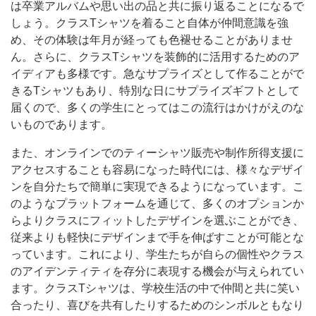
は卒業アルバムや思い出の品と共に振り返ることになるで
しょう。クラスTシャツを着ること自体が仲間意識を強
め、その体験は年月が経っても色褪せることがありませ
ん。さらに、クラスTシャツを装飾的に活用するためのア
イディアも多様です。急なサプライズとして作ることがで
きるTシャツもあり、特別な日にサプライズギフトとして
届くので、多くの学生にとってはこの流行はかけがえのな
いものであります。
また、オンラインでのティーシャツ販売や制作所得支援に
アクセスすることも容易になった時代には、様々なデザイ
ンを自分たちで簡単に実現できるようになっています。こ
のようなプラットフォームを通じて、多くのオプションか
らよりクラスにフィットしたデザインを選ぶことができ、
従来よりも軽快にデザインまで手を伸ばすことが可能とな
っています。これにより、学生たちが自らの個性やクラス
のアイデンティティを存分に表現する機会が与えられてい
ます。クラスTシャツは、学校生活の中で仲間と共に笑い
合ったり、喜びを共有したりするためのシンボルともなり