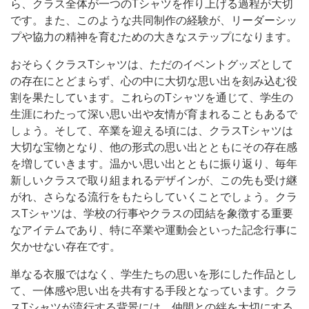
ら、クラス全体が一つのTシャツを作り上げる過程が大切
です。また、このような共同制作の経験が、リーダーシッ
プや協力の精神を育むための大きなステップになります。
おそらくクラスTシャツは、ただのイベントグッズとして
の存在にとどまらず、心の中に大切な思い出を刻み込む役
割を果たしています。これらのTシャツを通じて、学生の
生涯にわたって深い思い出や友情が育まれることもあるで
しょう。そして、卒業を迎える頃には、クラスTシャツは
大切な宝物となり、他の形式の思い出とともにその存在感
を増していきます。温かい思い出とともに振り返り、毎年
新しいクラスで取り組まれるデザインが、この先も受け継
がれ、さらなる流行をもたらしていくことでしょう。クラ
スTシャツは、学校の行事やクラスの団結を象徴する重要
なアイテムであり、特に卒業や運動会といった記念行事に
欠かせない存在です。
単なる衣服ではなく、学生たちの思いを形にした作品とし
て、一体感や思い出を共有する手段となっています。クラ
スTシャツが流行する背景には、仲間との絆を大切にする