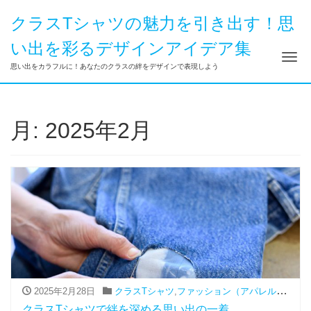
クラスTシャツの魅力を引き出す！思
い出を彩るデザインアイデア集
ナ
思い出をカラフルに！あなたのクラスの絆をデザインで表現しよう
月:
2025年2月
2025年2月28日
クラスTシャツ
,
ファッション（アパレル関連）
,
クラスTシャツで絆を深める思い出の一着